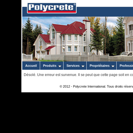
Accueil
Produits
Services
Propriétaires
Profess
Désolé. Une erreur est survenue. Il se peut que cette page soit en co
© 2012 - Polycrete International. Tous droits rés